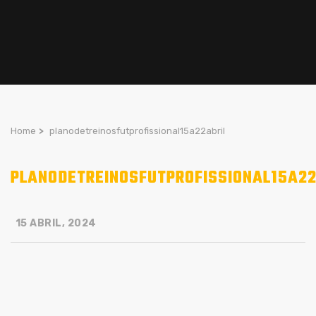
Home
>
planodetreinosfutprofissional15a22abril
PLANODETREINOSFUTPROFISSIONAL15A22
15 ABRIL, 2024