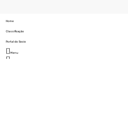
Home
Classificação
Portal do Socio
Menu
Fechar
Home
Clube
História
Marcha
Sede
Instalações
Cidade Desportiva