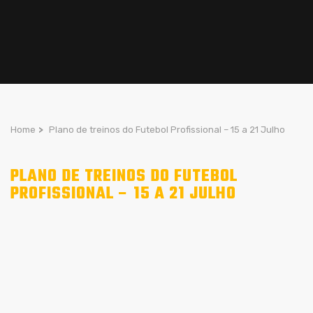
Home
>
Plano de treinos do Futebol Profissional – 15 a 21 Julho
PLANO DE TREINOS DO FUTEBOL
PROFISSIONAL – 15 A 21 JULHO