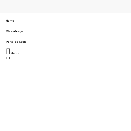
Home
Classificação
Portal do Socio
Menu
Fechar
Home
Clube
História
Marcha
Sede
Instalações
Cidade Desportiva