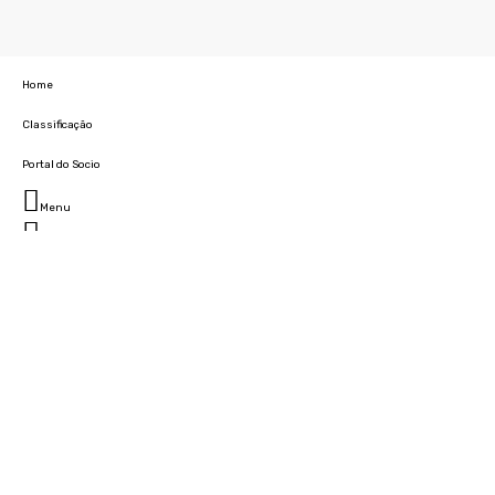
Home
Classificação
Portal do Socio
Menu
Fechar
Home
Clube
História
Marcha
Sede
Instalações
Cidade Desportiva