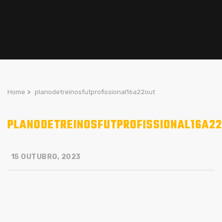
Home
>
planodetreinosfutprofissional16a22out
PLANODETREINOSFUTPROFISSIONAL16A2
15 OUTUBRO, 2023