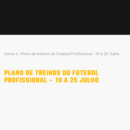
Home
>
Plano de treinos do Futebol Profissional – 19 a 25 Julho
PLANO DE TREINOS DO FUTEBOL
PROFISSIONAL – 19 A 25 JULHO