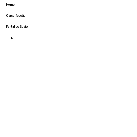
Home
Classificação
Portal do Socio
Menu
Fechar
Home
Clube
História
Marcha
Sede
Instalações
Cidade Desportiva
Estádio da Madeira
Cristiano Ronaldo Campus Futebol