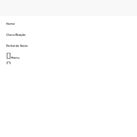
Home
Classificação
Portal do Socio
Menu
Fechar
Home
Clube
História
Marcha
Sede
Instalações
Cidade Desportiva