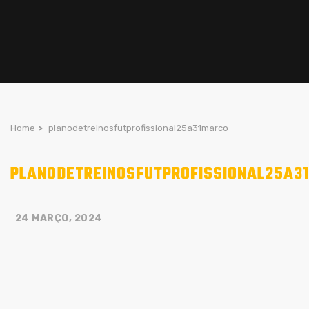
Home
>
planodetreinosfutprofissional25a31marco
PLANODETREINOSFUTPROFISSIONAL25A3
24 MARÇO, 2024