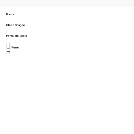
Home
Classificação
Portal do Socio
Menu
Fechar
Home
Clube
História
Marcha
Sede
Instalações
Cidade Desportiva
Estádio da Madeira