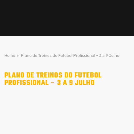
Home
>
Plano de Treinos do Futebol Profissional – 3 a 9 Julho
PLANO DE TREINOS DO FUTEBOL
PROFISSIONAL – 3 A 9 JULHO