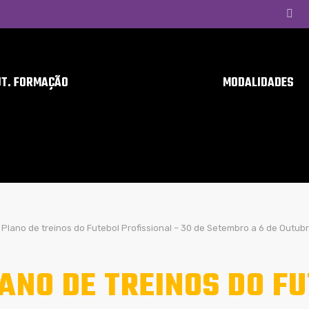
UT. FORMAÇÃO
MODALIDADES
Plano de treinos do Futebol Profissional – 30 de Setembro a 6 de Outub
ANO DE TREINOS DO F