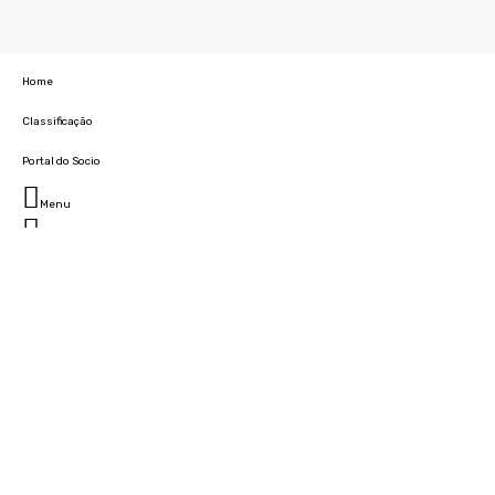
Home
Classificação
Portal do Socio
Menu
Fechar
Home
Clube
História
Marcha
Sede
Instalações
Cidade Desportiva