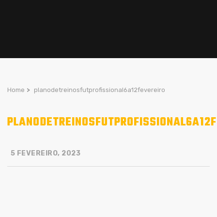
Home
>
planodetreinosfutprofissional6a12fevereiro
PLANODETREINOSFUTPROFISSIONAL6A12F
5 FEVEREIRO, 2023