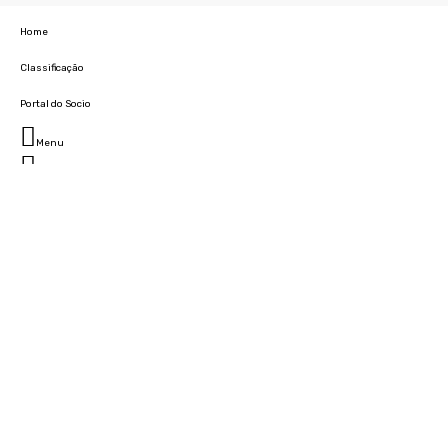
Home
Classificação
Portal do Socio
Menu
Fechar
Home
Clube
História
Marcha
Sede
Instalações
Cidade Desportiva
Estádio da Madeira