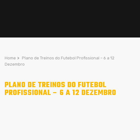
Home
>
Plano de Treinos do Futebol Profissional – 6 a 12
Dezembro
PLANO DE TREINOS DO FUTEBOL
PROFISSIONAL – 6 A 12 DEZEMBRO