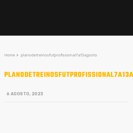
Home
>
planodetreinosfutprofissional7a13agosto
PLANODETREINOSFUTPROFISSIONAL7A13
6 AGOSTO, 2023