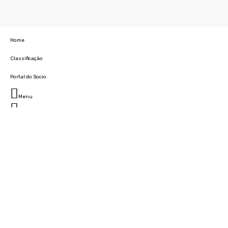
Home
Classificação
Portal do Socio
Menu
Fechar
Home
Clube
História
Marcha
Sede
Instalações
Cidade Desportiva