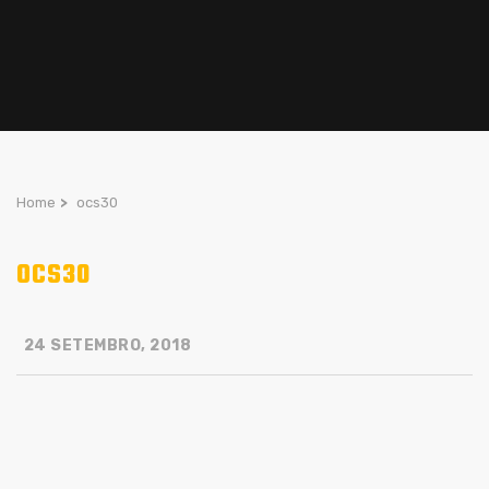
Home
>
ocs30
OCS30
24 SETEMBRO, 2018