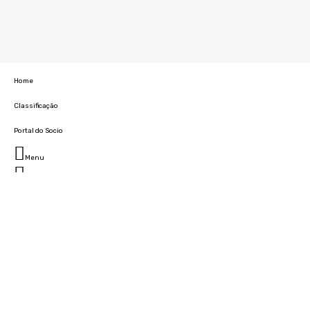
Home
Classificação
Portal do Socio
Menu
Fechar
Home
Clube
História
Marcha
Sede
Instalações