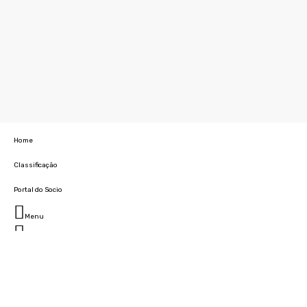
Home
Classificação
Portal do Socio
Menu
Fechar
Home
Clube
História