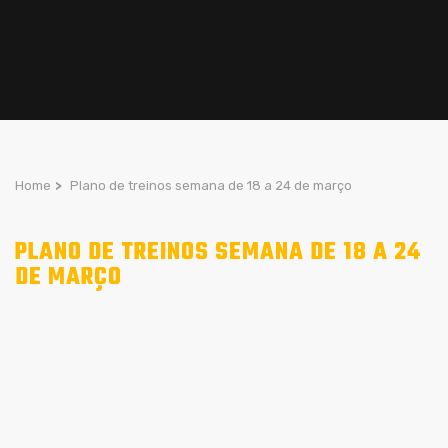
Home
>
Plano de treinos semana de 18 a 24 de março
PLANO DE TREINOS SEMANA DE 18 A 24
DE MARÇO