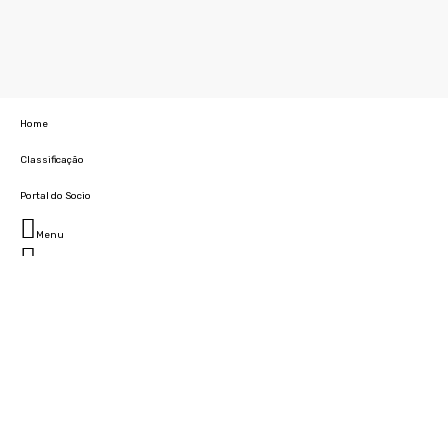
Home
Classificação
Portal do Socio
Menu
Fechar
Home
Clube
História
Marcha
Sede