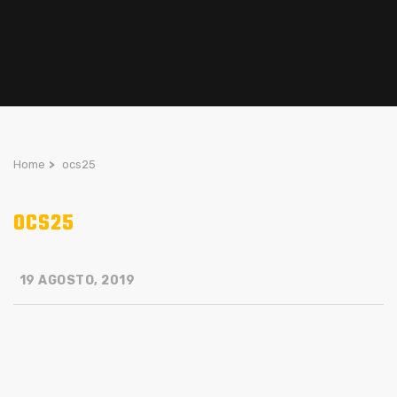
Home
>
ocs25
OCS25
19 AGOSTO, 2019