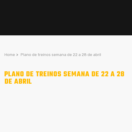
Home
>
Plano de treinos semana de 22 a 28 de abril
PLANO DE TREINOS SEMANA DE 22 A 28
DE ABRIL