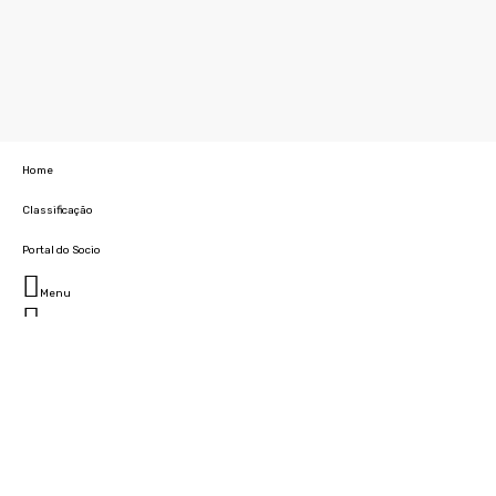
Home
Classificação
Portal do Socio
Menu
Fechar
Home
Clube
História
Marcha