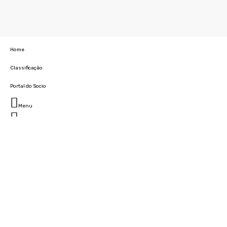
Home
Classificação
Portal do Socio
Menu
Fechar
Home
Clube
História
Marcha
Sede
Instalações