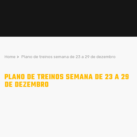
Home
>
Plano de treinos semana de 23 a 29 de dezembro
PLANO DE TREINOS SEMANA DE 23 A 29
DE DEZEMBRO