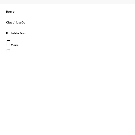
Home
Classificação
Portal do Socio
Menu
Fechar
Home
Clube
História
Marcha
Sede
Instalações
Cidade Desportiva
Estádio da Madeira