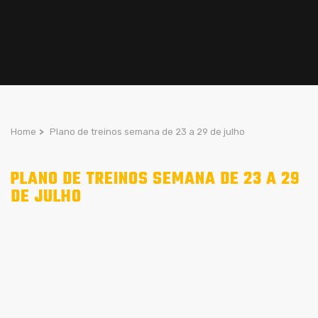
Home
>
Plano de treinos semana de 23 a 29 de julho
PLANO DE TREINOS SEMANA DE 23 A 29
DE JULHO