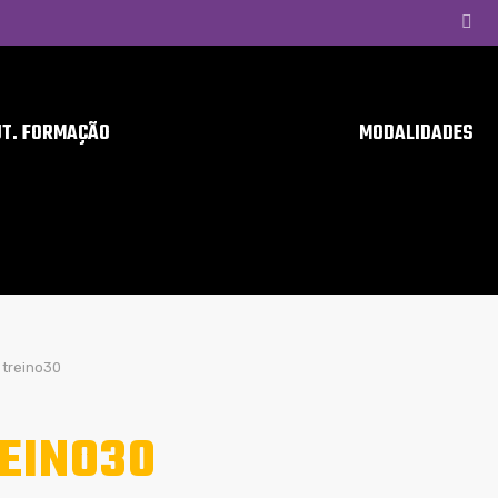
UT. FORMAÇÃO
MODALIDADES
treino30
EINO30