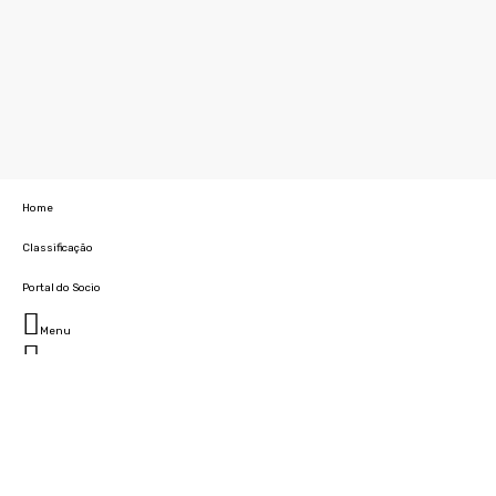
Home
Classificação
Portal do Socio
Menu
Fechar
Home
Clube
História