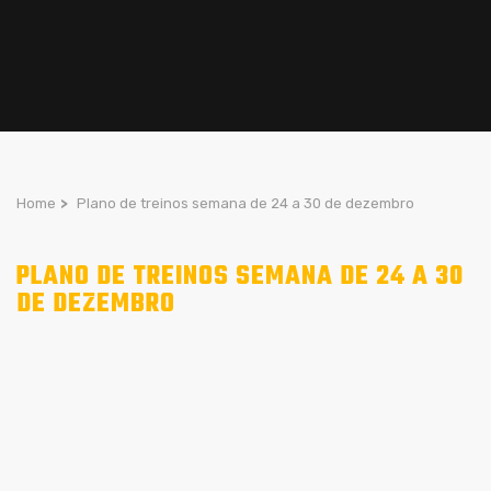
Home
>
Plano de treinos semana de 24 a 30 de dezembro
PLANO DE TREINOS SEMANA DE 24 A 30
DE DEZEMBRO