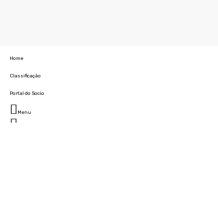
Home
Classificação
Portal do Socio
Menu
Fechar
Home
Clube
História
Marcha
Sede