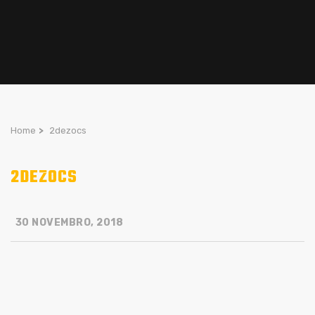
Home
>
2dezocs
2DEZOCS
30 NOVEMBRO, 2018