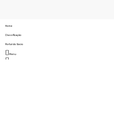
Home
Classificação
Portal do Socio
Menu
Fechar
Home
Clube
História
Marcha
Sede
Instalações