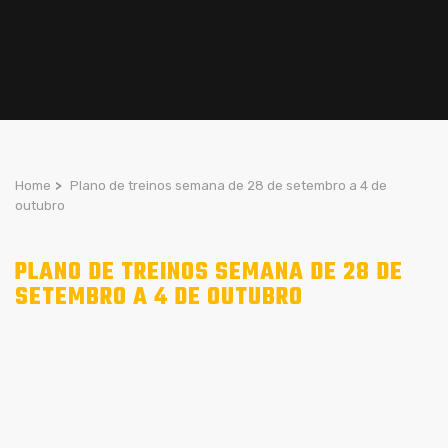
Home
>
Plano de treinos semana de 28 de setembro a 4 de
outubro
PLANO DE TREINOS SEMANA DE 28 DE
SETEMBRO A 4 DE OUTUBRO