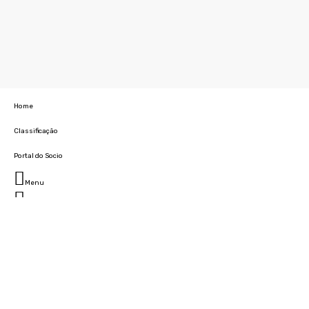
Home
Classificação
Portal do Socio
Menu
Fechar
Home
Clube
História
Marcha