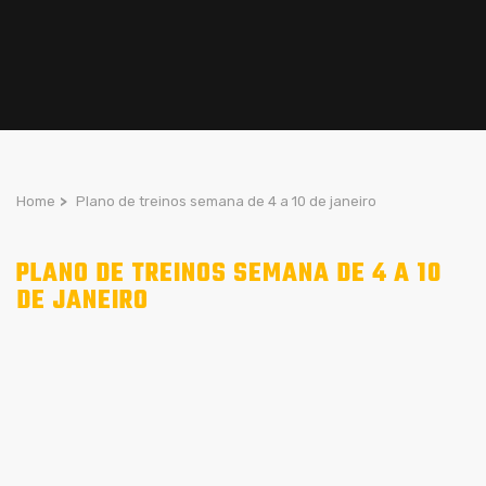
Home
>
Plano de treinos semana de 4 a 10 de janeiro
PLANO DE TREINOS SEMANA DE 4 A 10
DE JANEIRO