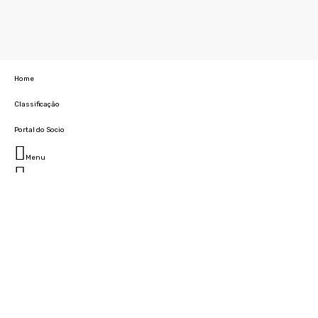
Home
Classificação
Portal do Socio
Menu
Fechar
Home
Clube
História
Marcha
Sede
Instalações