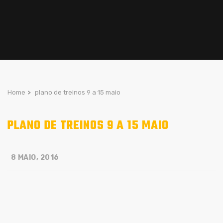
Home
>
plano de treinos 9 a 15 maio
PLANO DE TREINOS 9 A 15 MAIO
8 MAIO, 2016