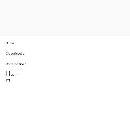
Home
Classificação
Portal do Socio
Menu
Fechar
Home
Clube
História
Marcha