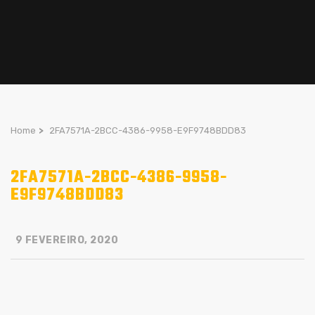
Home
>
2FA7571A-2BCC-4386-9958-E9F9748BDD83
2FA7571A-2BCC-4386-9958-
E9F9748BDD83
9 FEVEREIRO, 2020