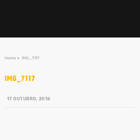
Home
>
IMG_7117
IMG_7117
17 OUTUBRO, 2016