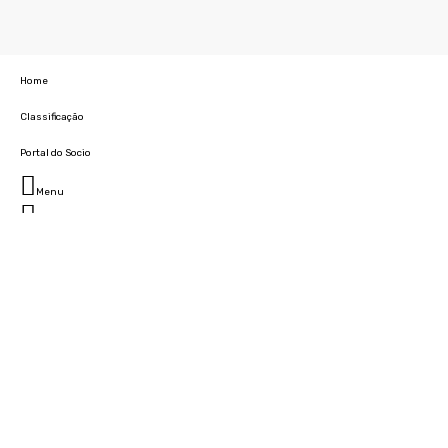
Home
Classificação
Portal do Socio
Menu
Fechar
Home
Clube
História
Marcha
Sede
Instalações
Cidade Desportiva