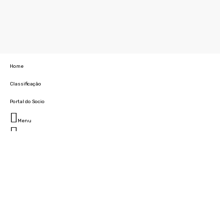
Home
Classificação
Portal do Socio
Menu
Fechar
Home
Clube
História
Marcha
Sede