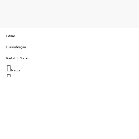
Home
Classificação
Portal do Socio
Menu
Fechar
Home
Clube
História
Marcha
Sede
Instalações