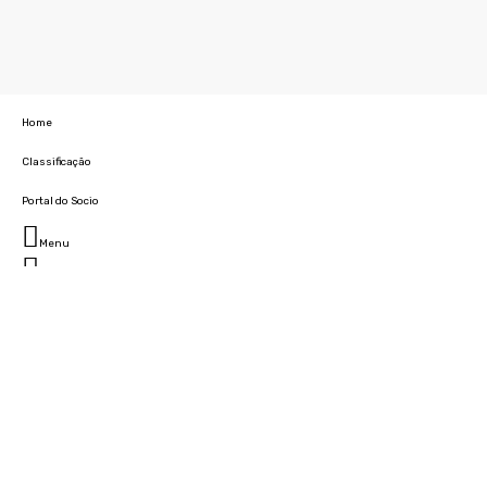
Home
Classificação
Portal do Socio
Menu
Fechar
Home
Clube
História
Marcha
Sede
Instalações