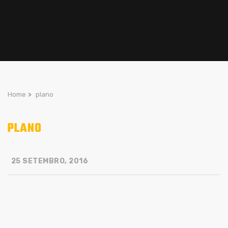
Home
>
plano
PLANO
25 SETEMBRO, 2016