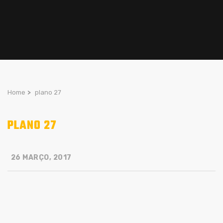
Home
>
plano 27
PLANO 27
26 MARÇO, 2017