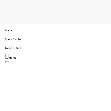
Home
Classificação
Portal do Socio
Menu
Fechar
Home
Clube
História
Marcha
Sede