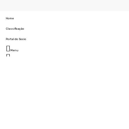
Home
Classificação
Portal do Socio
Menu
Fechar
Home
Clube
História
Marcha
Sede
Instalações
Cidade Desportiva