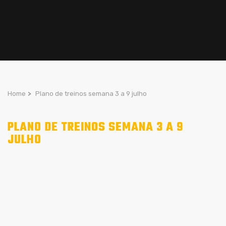
Home
>
Plano de treinos semana 3 a 9 julho
PLANO DE TREINOS SEMANA 3 A 9
JULHO