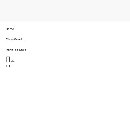
Home
Classificação
Portal do Socio
Menu
Fechar
Home
Clube
História
Marcha
Sede
Instalações