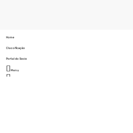
Home
Classificação
Portal do Socio
Menu
Fechar
Home
Clube
História
Marcha
Sede