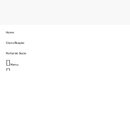
Home
Classificação
Portal do Socio
Menu
Fechar
Home
Clube
História
Marcha
Sede
Instalações