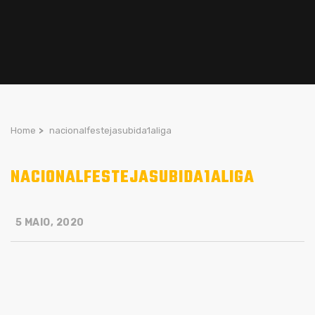
Home
>
nacionalfestejasubida1aliga
NACIONALFESTEJASUBIDA1ALIGA
5 MAIO, 2020