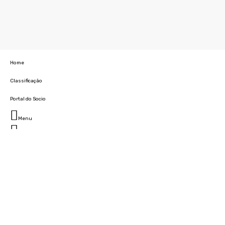
Home
Classificação
Portal do Socio
Menu
Fechar
Home
Clube
História
Marcha
Sede