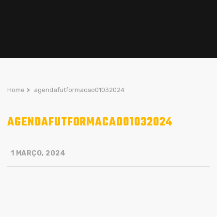
Home
>
agendafutformacao01032024
AGENDAFUTFORMACAO01032024
1 MARÇO, 2024