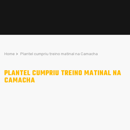
Home
>
Plantel cumpriu treino matinal na Camacha
PLANTEL CUMPRIU TREINO MATINAL NA
CAMACHA