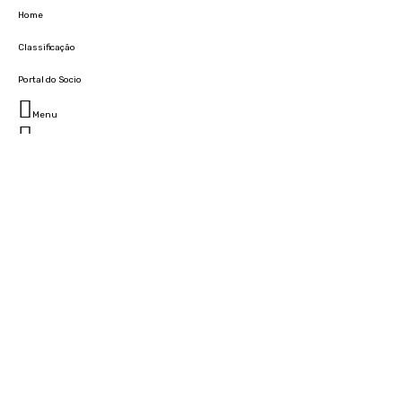
Home
Classificação
Portal do Socio
Menu
Fechar
Home
Clube
História
Marcha
Sede
Instalações
Cidade Desportiva
Estádio da Madeira
Cristiano Ronaldo Campus Futebol