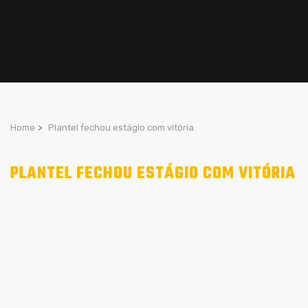
Home
>
Plantel fechou estágio com vitória
PLANTEL FECHOU ESTÁGIO COM VITÓRIA