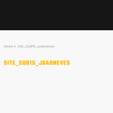
Home
>
site_SUB15_joaoneves
SITE_SUB15_JOAONEVES