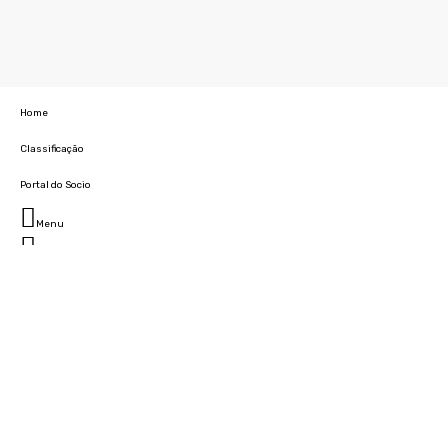
Home
Classificação
Portal do Socio
Menu
Fechar
Home
Clube
História
Marcha
Sede
Instalações