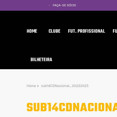
FAÇA-SE SÓCIO
HOME
CLUBE
FUT. PROFISSIONAL
F
BILHETEIRA
Home
>
sub14CDNacional_20222023
SUB14CDNACION