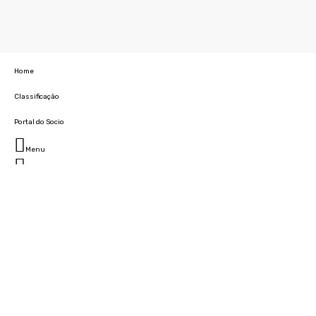
Home
Classificação
Portal do Socio
Menu
Fechar
Home
Clube
História
Marcha
Sede
Instalações