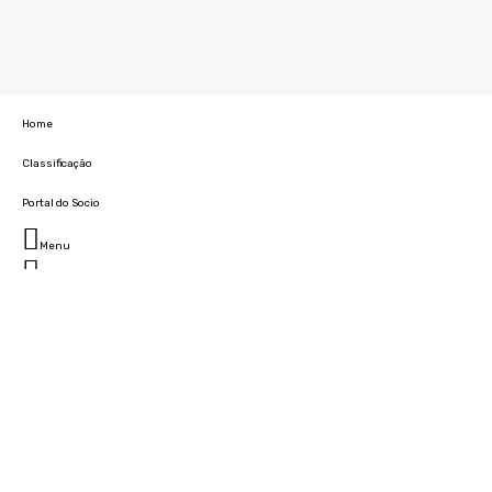
Home
Classificação
Portal do Socio
Menu
Fechar
Home
Clube
História
Marcha
Sede
Instalações