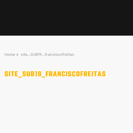
Home
>
site_SUB19_franciscofreitas
SITE_SUB19_FRANCISCOFREITAS