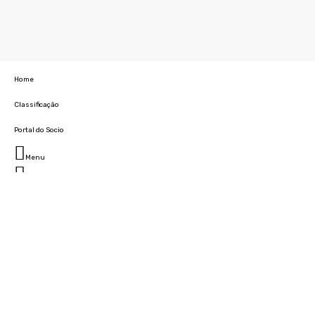
Home
Classificação
Portal do Socio
Menu
Fechar
Home
Clube
História
Marcha
Sede
Instalações