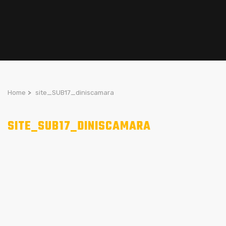
Home
>
site_SUB17_diniscamara
SITE_SUB17_DINISCAMARA