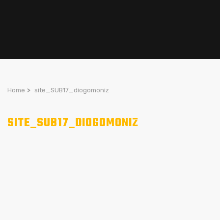
Home
>
site_SUB17_diogomoniz
SITE_SUB17_DIOGOMONIZ