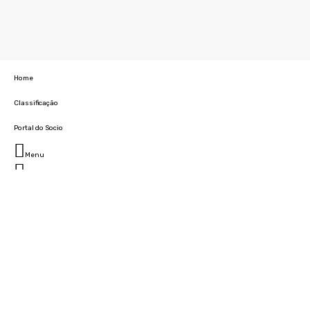
Home
Classificação
Portal do Socio
Menu
Fechar
Home
Clube
História
Marcha
Sede
Instalações