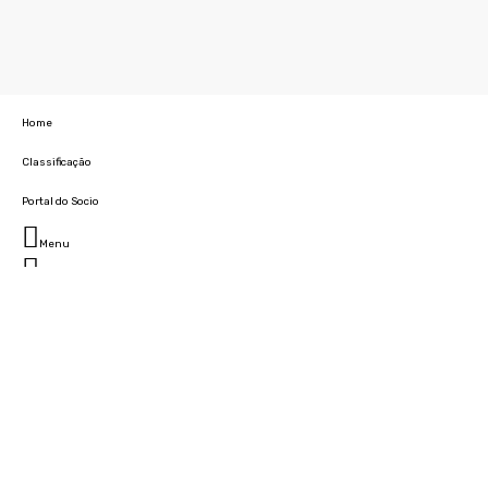
Home
Classificação
Portal do Socio
Menu
Fechar
Home
Clube
História
Marcha
Sede
Instalações