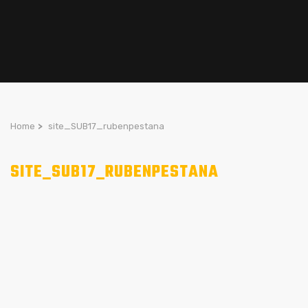
Home
>
site_SUB17_rubenpestana
SITE_SUB17_RUBENPESTANA