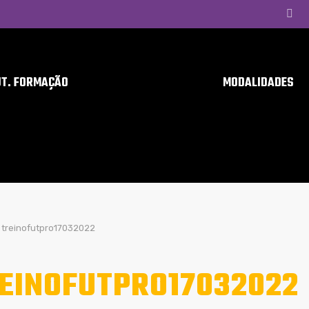
UT. FORMAÇÃO
MODALIDADES
treinofutpro17032022
EINOFUTPRO17032022