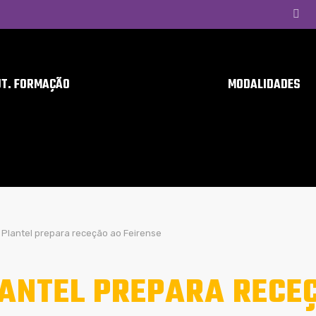
UT. FORMAÇÃO
MODALIDADES
Plantel prepara receção ao Feirense
ANTEL PREPARA RECEÇ