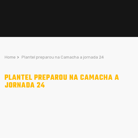
Home
>
Plantel preparou na Camacha a jornada 24
PLANTEL PREPAROU NA CAMACHA A
JORNADA 24