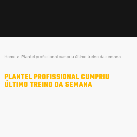
Home
>
Plantel profissional cumpriu último treino da semana
PLANTEL PROFISSIONAL CUMPRIU
ÚLTIMO TREINO DA SEMANA