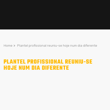
Home
>
Plantel profissional reuniu-se hoje num dia diferente
PLANTEL PROFISSIONAL REUNIU-SE
HOJE NUM DIA DIFERENTE