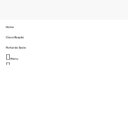
Home
Classificação
Portal do Socio
Menu
Fechar
Home
Clube
História
Marcha
Sede
Instalações