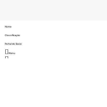
Home
Classificação
Portal do Socio
Menu
Fechar
Home
Clube
História
Marcha
Sede
Instalações