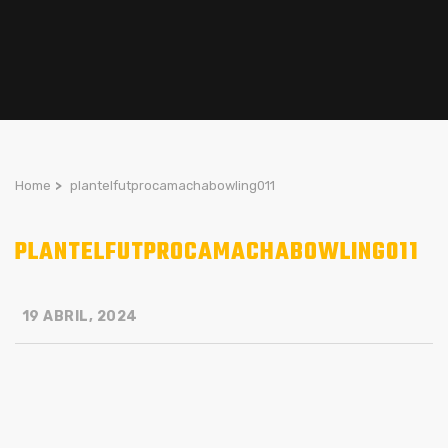
Home
>
plantelfutprocamachabowling011
PLANTELFUTPROCAMACHABOWLING011
19 ABRIL, 2024