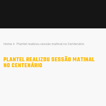
Home
>
Plantel realizou sessão matinal no Centenário
PLANTEL REALIZOU SESSÃO MATINAL
NO CENTENÁRIO