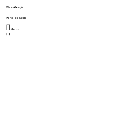
Classificação
Portal do Socio
Menu
Fechar
Home
Clube
História
Marcha
Sede
Instalações
Cidade Desportiva
Estádio da Madeira
Cristiano Ronaldo Campus Futebol
Museu